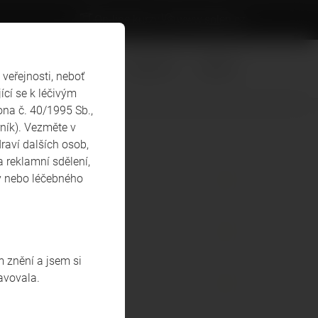
On-line kurzy
www.solen.cz
ÚVOD
FAQ
KONTAKTY
ARCHIV
veřejnosti, neboť
ící se k léčivým
na č. 40/1995 Sb.,
ník). Vezměte v
draví dalších osob,
 reklamní sdělení,
zy nebo léčebného
 znění a jsem si
avovala.