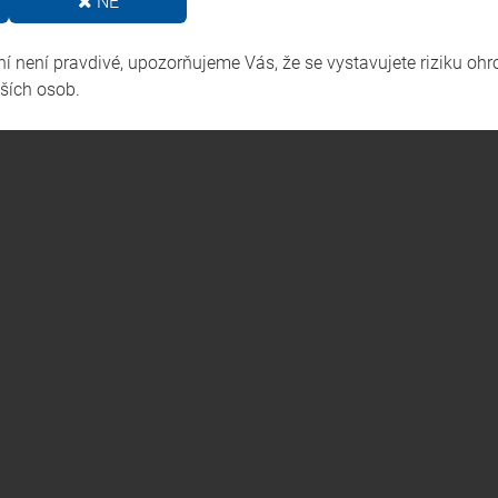
NE
t účastníků najednou, je to možné?
 není pravdivé, upozorňujeme Vás, že se vystavujete riziku ohr
lších osob.