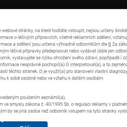
webové stránky, na které hodláte vstoupit, nejsou určeny široké 
rmace o léčivých přípravcích, včetně reklamních sdělení, vztahuj
ormace a sdělení jsou určena výhradně odborníkům dle § 2a záko
ým léčivé přípravky předepisovat nebo vydávat (dále jen odbor
borník, vystavujete se riziku ohrožení svého zdraví, popřípadě i z
nformace nesprávně pochopil(a) či interpretoval(a), a to zejména
stí těchto stránek, či je využil(a) pro stanovení vlastní diagnó
tahu k sobě osobně nebo ve vztahu k dalším osobám.
?
 uvedeným poučením seznámil(a),
 ve smyslu zákona č. 40/1995 Sb. o regulaci reklamy v platném
erým by se jiná osoba než odborník vstupem na tyto stránky vyst
strace poplatek uhrazen?