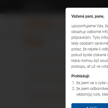
Vážená paní, pane,
upozorňujeme Vás, že 
obsahují odborné info
přípravkům. Tyto inf
FAQ
tedy osobám oprávněn
potaz, že nejste-li od
pokud byste získané i
Jak se mohu registrovat?
která mohou být součá
postupu, ať už ve vz
Prohlašuji:
Kdy mohu očekávat podklady k platbě
že jsem se s výše
že jsem odborníkem
vědom(a) rizik, kt
Musí být do termínu zvýhodněné regi