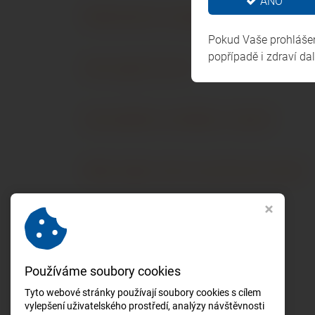
ANO
Rádi bychom zaregistrovali větší poče
Pokud Vaše prohlášení
popřípadě i zdraví da
Kde najdu ČLK ID?
Kdy obdržím certifikát o účasti?
Máte zájem stát se partnerem akce?
Používáme soubory cookies
Tyto webové stránky používají soubory cookies s cílem
vylepšení uživatelského prostředí, analýzy návštěvnosti