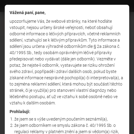
On-line kurzy
www.solen.cz
Vážená paní, pane,
upozorňujeme Vás, že webové stránky, na které hodláte
vstoupit, nejsou určeny široké veřejnosti, neboť obsahují
odborné informace o léčivých přípravcích, včetně reklamních
sdělení, vztahující se k léčivým přípravkům. Tyto informace a
sdělení jsou určena výhradně odborníkům dle § 2a zákona č.
40/1995 Sb., tedy osobám oprávněným léčivé přípravky
Litujeme, ale požadovaná
předepisovat nebo vydávat (dále jen odborník). Vezměte v
potaz, že nejste-li odborník, vystavujete se riziku ohrožení
stránka neexistuje.
svého zdraví, popřípadě i zdraví dalších osob, pokud byste
získané informace nesprávně pochopil(a) či interpretoval(a), a
to zejména reklamní sdělení, která mohou být součástí těchto
Zpět na úvodní stránku
stránek, či je využil(a) pro stanovení vlastní diagnózy nebo
léčebného postupu, ať už ve vztahu k sobě osobně nebo ve
vztahu k dalším osobám.
Prohlašuji:
že jsem se s výše uvedeným poučením seznámil(a),
že jsem odborníkem ve smyslu zákona č. 40/1995 Sb. o
regulaci reklamy v platném znění a jsem si vědom(a) rizik,