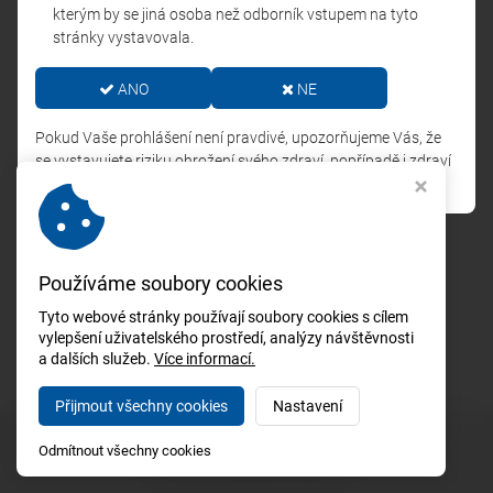
kterým by se jiná osoba než odborník vstupem na tyto
stránky vystavovala.
ANO
NE
Pokud Vaše prohlášení není pravdivé, upozorňujeme Vás, že
se vystavujete riziku ohrožení svého zdraví, popřípadě i zdraví
dalších osob.
Používáme soubory cookies
Tyto webové stránky používají soubory cookies s cílem
vylepšení uživatelského prostředí, analýzy návštěvnosti
a dalších služeb.
Více informací.
Přijmout všechny cookies
Nastavení
Copyright © 2026,
2. konference Dermatologie pro praxi
Odmítnout všechny cookies
Webdesign Studio Virtualis